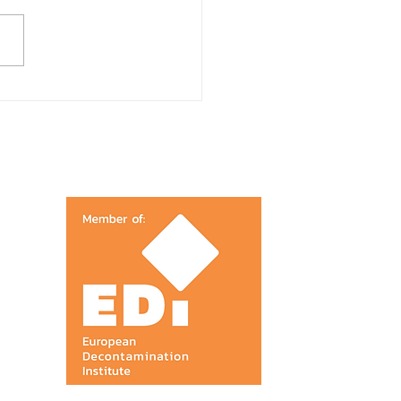
kastarina: Asbrak Oy
ditti raportointiaan
lla järjestelmällä