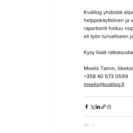
Kvalilog yhdistää alip
helppokäyttöinen ja v
raportointi hoituu nop
eli työn turvalliseen
Kysy lisää ratkaisus
Meelis Tamm, liiketo
+358 40 573 0599 
​meelis@kvalilog.fi