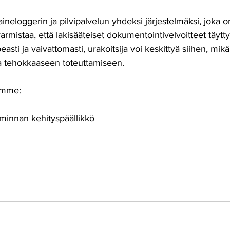
aineloggerin ja pilvipalvelun yhdeksi järjestelmäksi, joka o
armistaa, että lakisääteiset dokumentointivelvoitteet täytty
easti ja vaivattomasti, urakoitsija voi keskittyä siihen, mikä
 ja tehokkaaseen toteuttamiseen.
tamme:
iminnan kehityspäällikkö