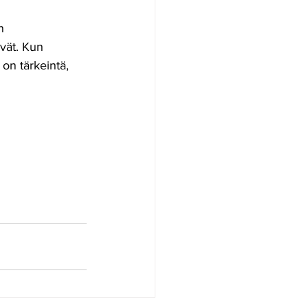
n 
vät. Kun 
 on tärkeintä, 