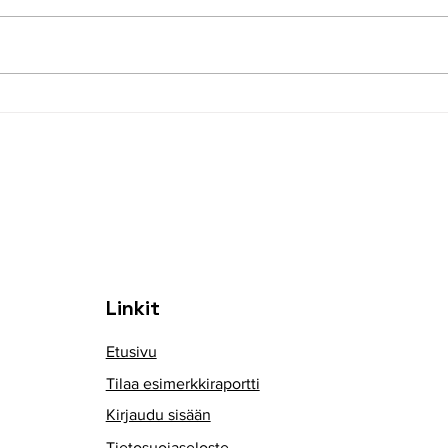
Asbestitöiden
Asia
dokumentointi entistä
vauh
kattavampaa – tutustu
uude
Kvalilogin uudistuksiin
Linkit
Etusivu
Tilaa esimerkkiraportti
Kirjaudu sisään
Tietosuojaseloste