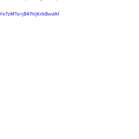
IYe7zM?si=j847hljKilk8wdAf