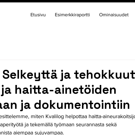
Etusivu
Esimerkkiraportti
Ominaisuudet
: Selkeyttä ja tehokkuut
 ja haitta-ainetöiden
an ja dokumentointiin
 esittelemme, miten Kvalilog helpottaa haitta-aineurakoitsij
aperityötä ja tekemällä työmaan seurannasta sekä 
nista aiempaa sujuvampaa.