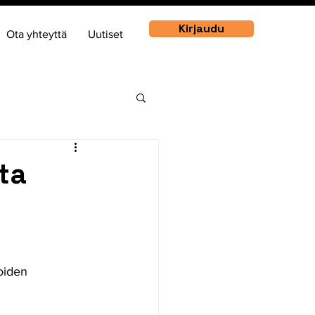
Kirjaudu
Ota yhteyttä
Uutiset
ta
oiden 