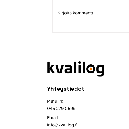
Kirjoita kommentti...
Tulossa pian: Kvalilogin
uusi työkalumoduuli
Yhteystiedot
Puhelin:
045 279 0599
Email:
info@kvalilog.fi